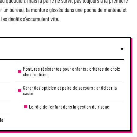
au quotidien, mais la paire ne survit pas toujours à la première
sur un bureau, la monture glissée dans une poche de manteau et
 les dégâts s’accumulent vite.
Montures résistantes pour enfants : critères de choix
chez l’opticien
Garanties opticien et paire de secours : anticiper la
casse
Le rôle de l’enfant dans la gestion du risque
ie