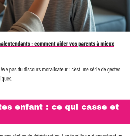
malentendants : comment aider vos parents à mieux
ève pas du discours moralisateur : c’est une série de gestes
tiques.
tes enfant : ce qui casse et
causes réelles de détérioration. Les familles qui consultent un