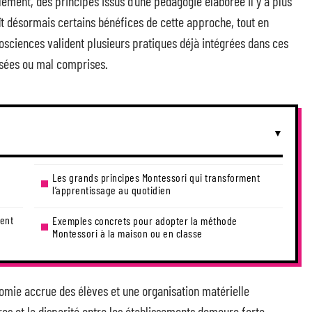
lement, des principes issus d’une pédagogie élaborée il y a plus
aît désormais certains bénéfices de cette approche, tout en
osciences valident plusieurs pratiques déjà intégrées dans ces
rsées ou mal comprises.
Les grands principes Montessori qui transforment
l’apprentissage au quotidien
sent
Exemples concrets pour adopter la méthode
Montessori à la maison ou en classe
omie accrue des élèves et une organisation matérielle
es et la disparité entre les établissements demeure forte.