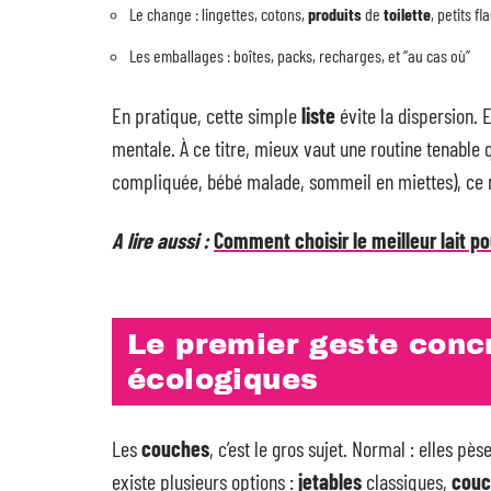
Le change : lingettes, cotons,
produits
de
toilette
, petits fl
Les emballages : boîtes, packs, recharges, et “au cas où”
En pratique, cette simple
liste
évite la dispersion. 
mentale. À ce titre, mieux vaut une routine tenable q
compliquée, bébé malade, sommeil en miettes), ce n’e
A lire aussi :
Comment choisir le meilleur lait p
Le premier geste concr
écologiques
Les
couches
, c’est le gros sujet. Normal : elles pè
existe plusieurs options :
jetables
classiques,
couc