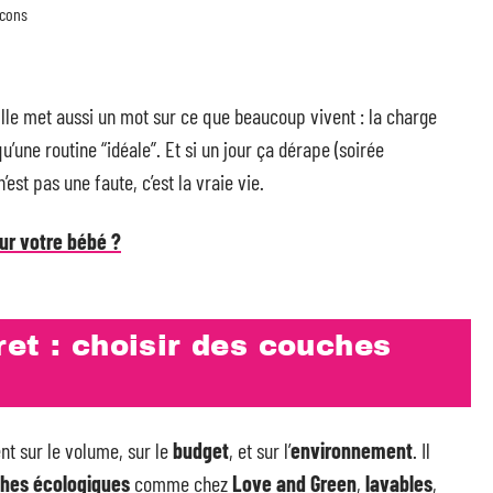
acons
Elle met aussi un mot sur ce que beaucoup vivent : la charge
u’une routine “idéale”. Et si un jour ça dérape (soirée
st pas une faute, c’est la vraie vie.
our votre bébé ?
et : choisir des couches
sent sur le volume, sur le
budget
, et sur l’
environnement
. Il
hes écologiques
comme chez
Love and Green
,
lavables
,