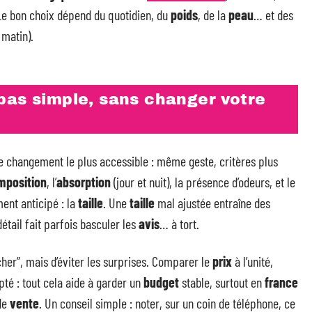
Le bon choix dépend du quotidien, du
poids
, de la
peau
… et des
 matin).
pas simple, sans changer votre
 le changement le plus accessible : même geste, critères plus
mposition
, l’
absorption
(jour et nuit), la présence d’odeurs, et le
ent anticipé : la
taille
. Une
taille
mal ajustée entraîne des
détail fait parfois basculer les
avis
… à tort.
 cher”, mais d’éviter les surprises. Comparer le
prix
à l’unité,
té : tout cela aide à garder un
budget
stable, surtout en
france
 de
vente
. Un conseil simple : noter, sur un coin de téléphone, ce