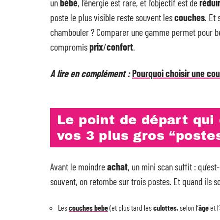
un
bébé
, l’énergie est rare, et l’objectif est de
rédui
poste le plus visible reste souvent les
couches
. Et
chambouler ? Comparer une gamme permet pour b
compromis
prix
/
confort
.
A lire en complément :
Pourquoi choisir une co
Le point de départ qui 
vos 3 plus gros “poste
Avant le moindre
achat
, un mini scan suffit : qu’est
souvent, on retombe sur trois postes. Et quand ils so
Les
couches bebe
(et plus tard les
culottes
, selon l’
âge
et l’