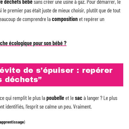
re déchets bébé
sans créer une usine à gaz. Pour démarrer, le
 si le premier pas était juste de mieux choisir, plutôt que de tout
eaucoup de comprendre la
composition
et repérer un
uche écologique pour son bébé ?
évite de s’épuiser : repérer
s déchets”
-ce qui remplit le plus la
poubelle
et le
sac
à langer ? Le plus
nt identifiés, l’esprit se calme un peu. Vraiment.
apprentissage
)