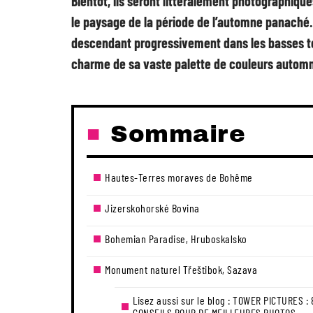
Bientôt, ils seront littéralement photographiq
le paysage de la période de l’automne panaché. I
descendant progressivement dans les basses ter
charme de sa vaste palette de couleurs automn
Sommaire
Hautes-Terres moraves de Bohême
Jizerskohorské Bovina
Bohemian Paradise, Hruboskalsko
Monument naturel Třeštibok, Sazava
Lisez aussi sur le blog : TOWER PICTURES : 
CONSEILS POUR DE MEILLEURES PHOTOS